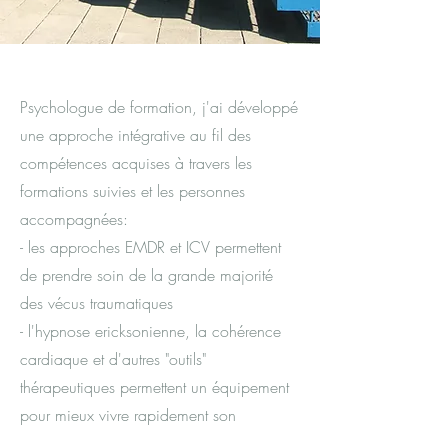
Psychologue de formation, j'ai développé
une approche intégrative au fil des
compétences acquises à travers les
formations suivies et les personnes
accompagnées:
- les approches EMDR et ICV permettent
de prendre soin de la grande majorité
des vécus traumatiques
- l'hypnose ericksonienne, la cohérence
cardiaque et d'autres "outils"
thérapeutiques permettent un équipement
pour mieux vivre rapidement son
quotidien